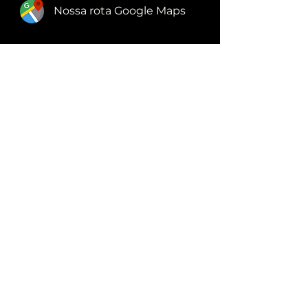
Nossa rota Google Maps
SOFÁS
MESAS DE JANTAR
CADEIRAS
BANQUETAS
POLTRONAS
DEPOIMENTOS
RECONHECIMENTO ABIMAD
RECONHECIMENTO PREFEITURA SANTO ANDRÉ
ORIENTAÇÕES AO PROPRIETÁRIO
POLÍTICA DE COOKIES
POLÍTICA DE PRIVACIDADE