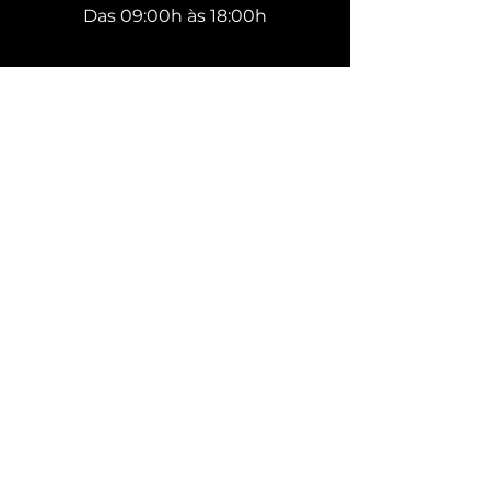
Das 09:00h às 18:00h
Sede Própria
Av. Dom Pedro II, 2402 - Campestre,
Santo André - SP, 09080-001, Brasil
Nossa rota Google Maps
SOFÁS
MESAS DE JANTAR
CADEIRAS
BANQUETAS
POLTRONAS