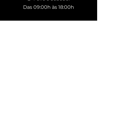
Das 09:00h às 18:00h
Sede Própria
Av. Dom Pedro II, 2402 - Campestre,
Santo André - SP, 09080-001, Brasil
Nossa rota Google Maps
SOFÁS
MESAS DE JANTAR
CADEIRAS
BANQUETAS
POLTRONAS