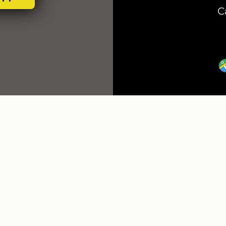
C
SOFÁS
MESAS DE JANTAR
CADEIRAS
RECONH
BANQUETAS
POLTRONAS
@2015-2026 - CASA MODELO SA
Todos os direitos reservados. Imagens meramente ilustrativas.