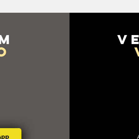
em
v
o
App