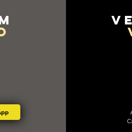
em
v
o
App
C