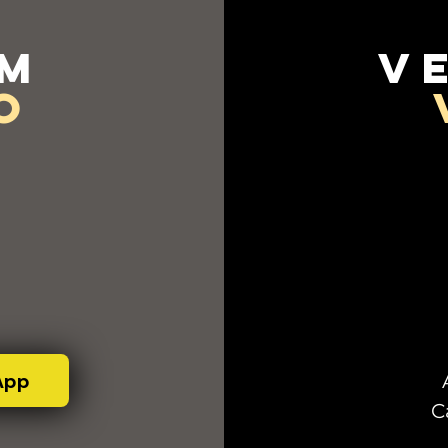
em
v
o
App
C