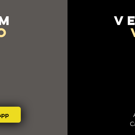
em
v
o
App
C