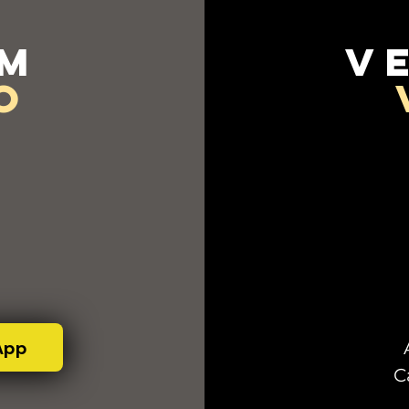
em
v
o
App
C