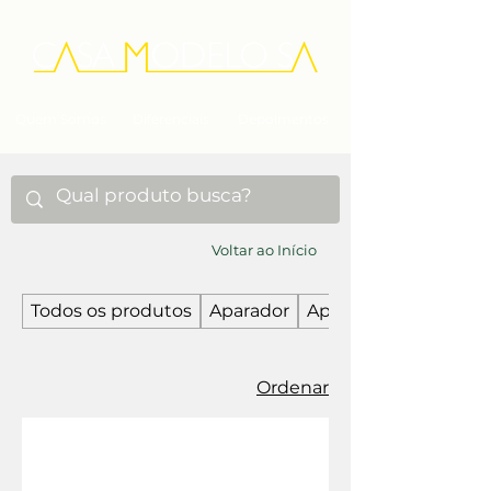
Quem Somos
Diferenciais
Depoimentos
Voltar ao Início
Todos os produtos
Aparador
Aparador de Sofá
Ordenar