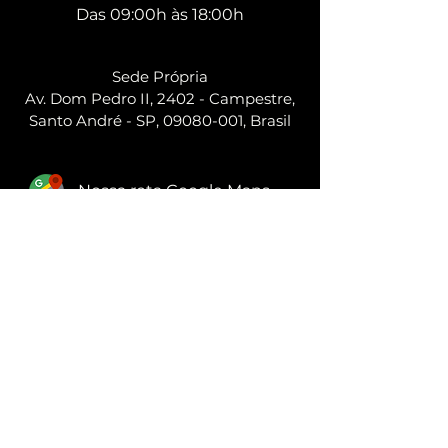
Das 09:00h às 18:00h
Sede Própria
Av. Dom Pedro II, 2402 - Campestre,
Santo André - SP, 09080-001, Brasil
Nossa rota Google Maps
SOFÁS
MESAS DE JANTAR
CADEIRAS
BANQUETAS
POLTRONAS